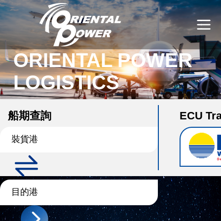
ORIENTAL POWER
LOGISTICS
曜捷運通股份有限公司
船期查詢
ECU Tra
裝貨港
目的港