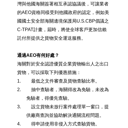
灣與他國海關簽署相互承認協議後，可讓業者
的AEO資格同樣受到他國政府的認定，例如美
國國土安全部海關邊境保護局U.S.CBP倡議之
C-TPAT計畫，屆時，將使全球客戶更加信賴
託付所提供之貨物安全運送服務。
通過AEO有何好處？
海關對於安全認證優質企業貨物輸出人之出口
貨物，可以採取下列優惠措施：
1.
最低之文件審查及貨物查驗比率。
2.
抽中查驗者，海關得改為免驗，未改為
免驗者，得優先查驗。
3.
設立貨物未放行案件處理單一窗口，提
供廠商查詢並協助解決通關流程問題。
4.
得申請使用非侵入方式查驗貨物。