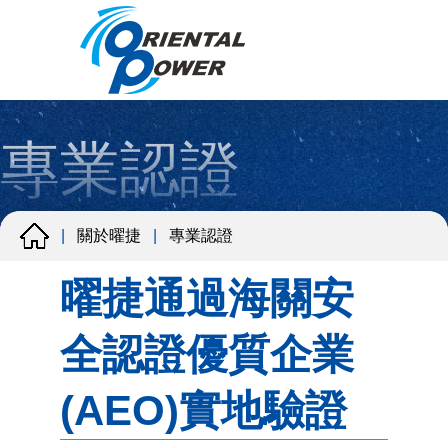
專業認證
關於曜捷
專業認證
|
|
曜捷通過海關安
全認證優質企業
(AEO)實地驗證