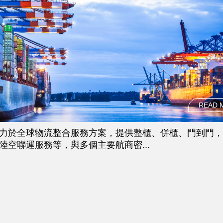
READ 
力於全球物流整合服務方案，提供整櫃、併櫃、門到門，
陸空聯運服務等，與多個主要航商密...