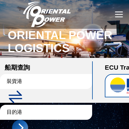
ORIENTAL POWER
LOGISTICS
曜捷運通股份有限公司
船期查詢
ECU Tra
裝貨港
目的港