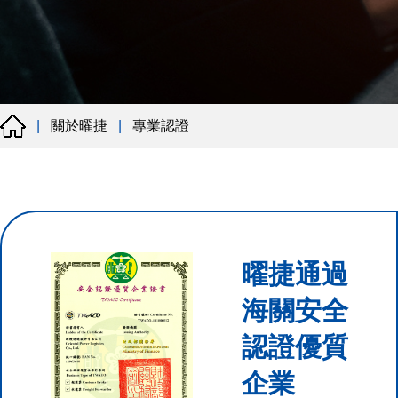
關於曜捷
專業認證
|
|
曜捷通過
海關安全
認證優質
企業